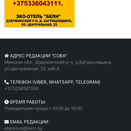
АДРЕС РЕДАКЦИИ "СОВА"
Минская обл., Дзержинский р-н, д.Багрицовщина,
ул.Центральная, 22, каб.3.
ТЕЛЕФОН (VIBER, WHATSAPP, TELEGRAM)
+375298581284
ВРЕМЯ РАБОТЫ:
Понедельник-среда с 10:00 до 16:00
EMAIL РЕДАКЦИИ
stankovo@beln.by