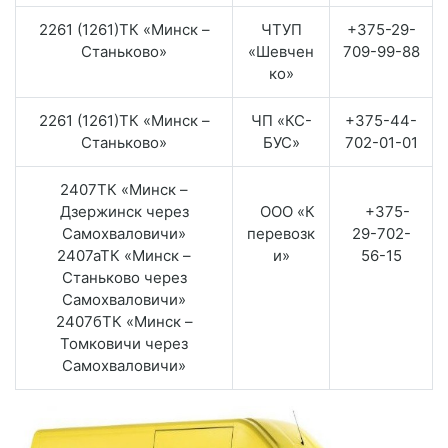
2261 (1261)ТК «Минск –
ЧТУП
+375-29-
Станьково»
«Шевчен
709-99-88
ко»
2261 (1261)ТК «Минск –
ЧП «КС-
+375-44-
Станьково»
БУС»
702-01-01
2407ТК «Минск –
Дзержинск через
ООО «К
+375-
Самохваловичи»
перевозк
29-702-
2407аТК «Минск –
и»
56-15
Станьково через
Самохваловичи»
2407бТК «Минск –
Томковичи через
Самохваловичи»